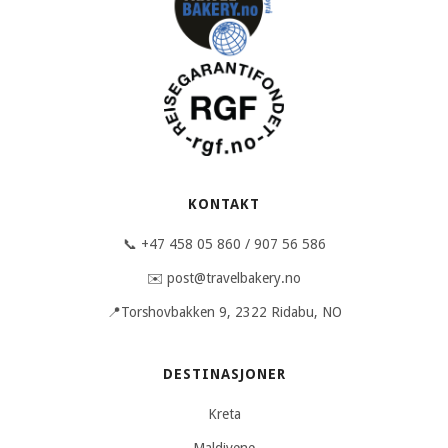
KONTAKT
📞 +47 458 05 860 / 907 56 586
✉️ post@travelbakery.no
📍Torshovbakken 9, 2322 Ridabu, NO
DESTINASJONER
Kreta