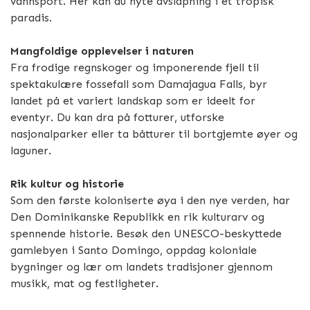
vannsport. Her kan du nyte avslapning i et tropisk
paradis.
Mangfoldige opplevelser i naturen
Fra frodige regnskoger og imponerende fjell til
spektakulære fossefall som Damajagua Falls, byr
landet på et variert landskap som er ideelt for
eventyr. Du kan dra på fotturer, utforske
nasjonalparker eller ta båtturer til bortgjemte øyer og
laguner.
Rik kultur og historie
Som den første koloniserte øya i den nye verden, har
Den Dominikanske Republikk en rik kulturarv og
spennende historie. Besøk den UNESCO-beskyttede
gamlebyen i Santo Domingo, oppdag koloniale
bygninger og lær om landets tradisjoner gjennom
musikk, mat og festligheter.