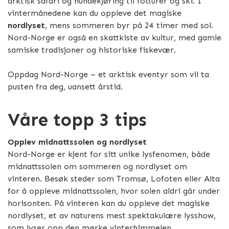
arktisk safari og hundekjøring til fotturer og ski. I
vintermånedene kan du oppleve det magiske
nordlyset
, mens sommeren byr på 24 timer med sol.
Nord-Norge er også en skattkiste av kultur, med gamle
samiske tradisjoner og historiske fiskevær.
Oppdag Nord-Norge – et arktisk eventyr som vil ta
pusten fra deg, uansett årstid.
Våre topp 3 tips
Opplev midnattssolen og nordlyset
Nord-Norge er kjent for sitt unike lysfenomen, både
midnattssolen om sommeren og nordlyset om
vinteren. Besøk steder som Tromsø, Lofoten eller Alta
for å oppleve midnattssolen, hvor solen aldri går under
horisonten. På vinteren kan du oppleve det magiske
nordlyset, et av naturens mest spektakulære lysshow,
som lyser opp den mørke vinterhimmelen.