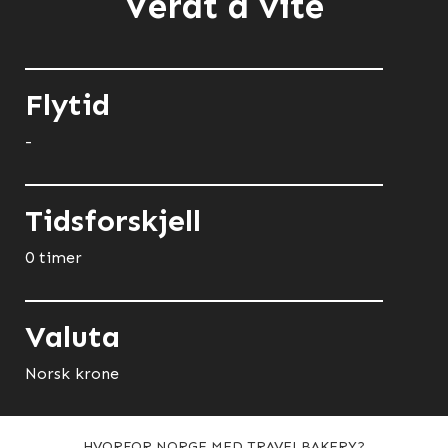
Verdt å vite
Flytid
-
Tidsforskjell
0 timer
Valuta
Norsk krone
HVORFOR NORGE MED TRAVELBAKERY?