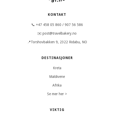
KONTAKT
📞 +47 458 05 860 / 907 56 586
✉️ post@travelbakery.no
📍Torshovbakken 9, 2322 Ridabu, NO
DESTINASJONER
Kreta
Maldivene
Afrika
Se mer her >
VIKTIG