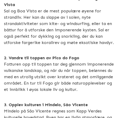
Vista
Sal og Boa Vista er de mest populære øyene for
strandliv. Her kan du slappe av i solen, nyte
strandaktiviteter som kite- og windsurfing, eller ta en
båttur for å utforske den imponerende kysten. Sal er
også perfekt for dykking og snorkling, der du kan
utforske fargerike korallrev og møte eksotiske havdyr.
2. Vandre til toppen av Pico do Fogo
Fotturen opp til toppen tar deg gjennom imponerende
vulkanske landskap, og når du når toppen, belønnes du
med en utrolig utsikt over krateret og det omliggende
området. En tur til Fogo gir både naturopplevelser og
et innblikk i øyas lokale liv og kultur.
3. Opplev kulturen i Mindelo, São Vicente
Mindelo på São Vicente regnes som Kapp Verdes
kulturelle hovedstad. Byen har en livlig atmosfære, og